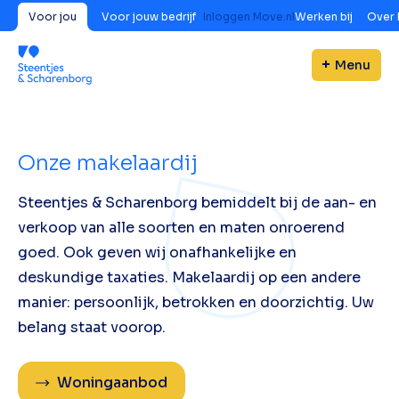
Voor jou
Voor jouw bedrijf
Inloggen Move.nl
Werken bij
Over 
Menu
Onze makelaardij
Steentjes & Scharenborg bemiddelt bij de aan- en
verkoop van alle soorten en maten onroerend
goed. Ook geven wij onafhankelijke en
deskundige taxaties. Makelaardij op een andere
manier: persoonlijk, betrokken en doorzichtig. Uw
belang staat voorop.
Woningaanbod