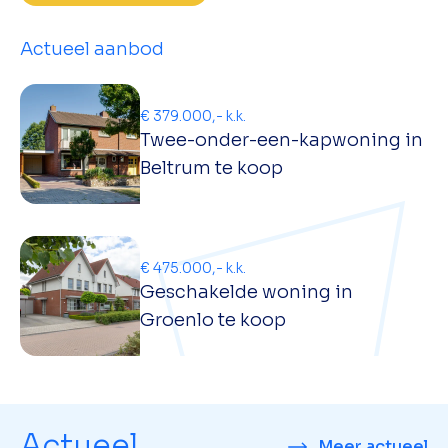
Actueel aanbod
€ 379.000,- k.k.
Twee-onder-een-kapwoning in
Beltrum te koop
€ 475.000,- k.k.
Geschakelde woning in
Groenlo te koop
Actueel
Meer actueel