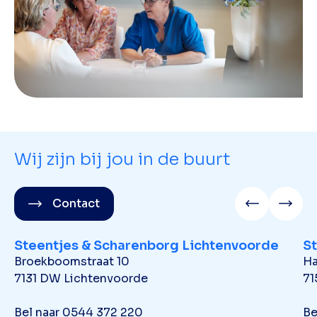
Wij zijn bij jou in de buurt
Contact
Steentjes & Scharenborg Lichtenvoorde
S
Broekboomstraat 10
Ha
7131 DW Lichtenvoorde
71
Bel naar
0544 372 220
Be