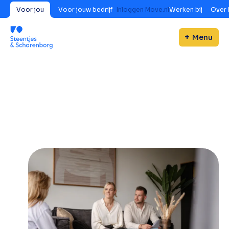
Voor jou
Voor jouw bedrijf
Inloggen Move.nl
Werken bij
Over 
Menu