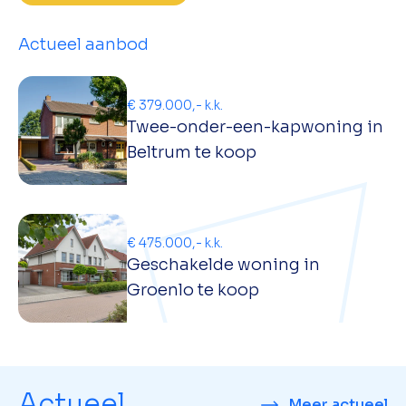
Actueel aanbod
€ 379.000,- k.k.
Twee-onder-een-kapwoning in
Beltrum te koop
€ 475.000,- k.k.
Geschakelde woning in
Groenlo te koop
Actueel
Meer actueel