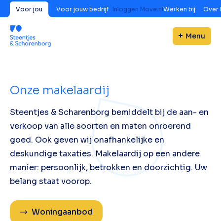
Voor jou
Voor jouw bedrijf
Inloggen Move.nl
Werken bij
Over 
Menu
Onze makelaardij
Steentjes & Scharenborg bemiddelt bij de aan- en
verkoop van alle soorten en maten onroerend
goed. Ook geven wij onafhankelijke en
deskundige taxaties. Makelaardij op een andere
manier: persoonlijk, betrokken en doorzichtig. Uw
belang staat voorop.
Woningaanbod