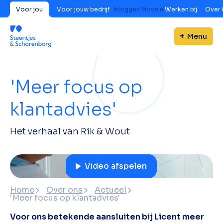
Voor jou
Voor jouw bedrijf
Inloggen Move.nl
Werken bij
Over 
Menu
'Meer focus op
klantadvies'
Het verhaal van Rik & Wout
Video afspelen
Home
Over ons
Actueel
'Meer focus op klantadvies'
Voor ons betekende aansluiten bij Licent meer