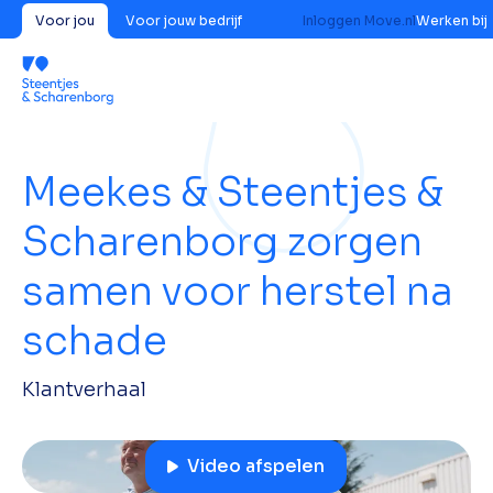
Voor jou
Voor jouw bedrijf
Inloggen Move.nl
Werken bij
Meekes & Steentjes &
Scharenborg zorgen
samen voor herstel na
schade
Klantverhaal
Video afspelen