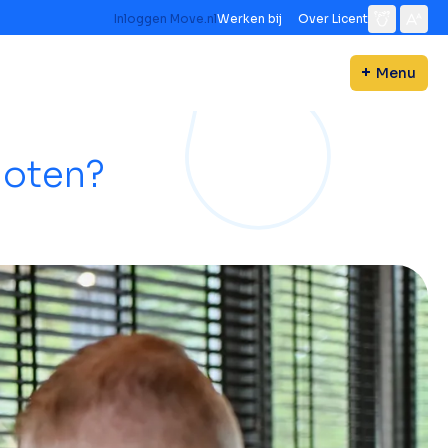
Inloggen Move.nl
Werken bij
Over Licent
Menu
loten?