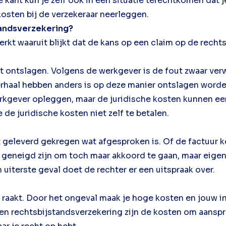
e kant kun je zelf ook in een situatie terechtkomen da
kosten bij de verzekeraar neerleggen.
tandsverzekering?
t waaruit blijkt dat de kans op een claim op de rechtsb
t ontslagen. Volgens de werkgever is de fout zwaar ver
haal hebben anders is op deze manier ontslagen worden
rkgever opleggen, maar de juridische kosten kunnen een
 de juridische kosten niet zelf te betalen.
 geleverd gekregen wat afgesproken is. Of de factuur kom
 geneigd zijn om toch maar akkoord te gaan, maar eigenl
 uiterste geval doet de rechter er een uitspraak over.
raakt. Door het ongeval maak je hoge kosten en jouw i
 rechtsbijstandsverzekering zijn de kosten om aansprak