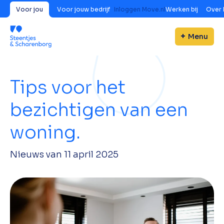
Voor jou
Voor jouw bedrijf
Inloggen Move.nl
Werken bij
Over 
Menu
Tips voor het
bezichtigen van een
woning.
Nieuws van
11 april 2025