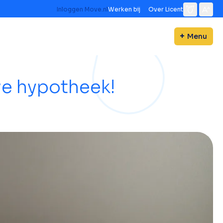
Inloggen Move.nl
Werken bij
Over Licent
Menu
we hypotheek!