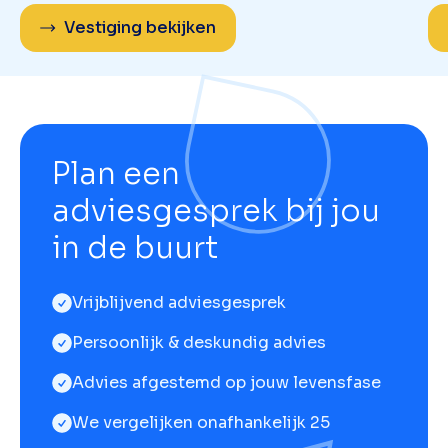
Vestiging bekijken
Plan een
adviesgesprek bij jou
in de buurt
Vrijblijvend adviesgesprek
Persoonlijk & deskundig advies
Advies afgestemd op jouw levensfase
We vergelijken onafhankelijk 25