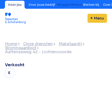
Voor jou
Voor jouw bedrijf
Inloggen Move.nl
Werken bij
Over 
Menu
Home
Onze diensten
Makelaardij
Woningaanbod
Aaltenseweg 42 - Lichtenvoorde
Verkocht
E