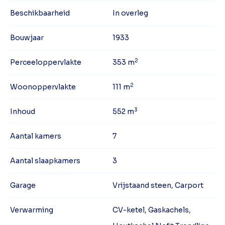
Beschikbaarheid
In overleg
Bouwjaar
1933
2
Perceeloppervlakte
353 m
2
Woonoppervlakte
111 m
3
Inhoud
552 m
Aantal kamers
7
Aantal slaapkamers
3
Garage
Vrijstaand steen, Carport
Verwarming
CV-ketel, Gaskachels,