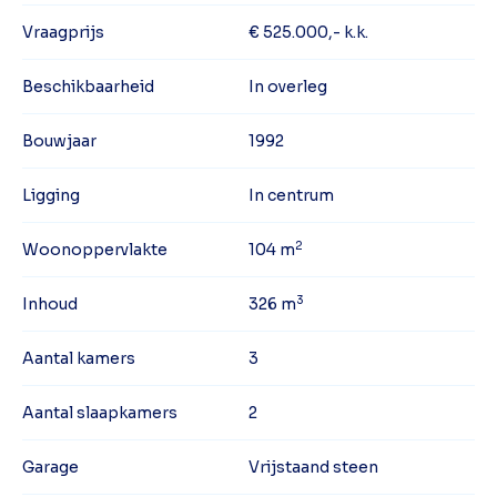
Vraagprijs
€ 525.000,- k.k.
Beschikbaarheid
In overleg
Bouwjaar
1992
Ligging
In centrum
2
Woonoppervlakte
104 m
3
Inhoud
326 m
Aantal kamers
3
Aantal slaapkamers
2
Garage
Vrijstaand steen