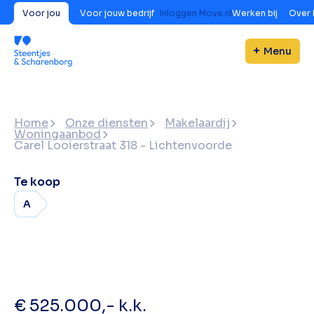
Voor jou
Voor jouw bedrijf
Inloggen Move.nl
Werken bij
Over 
Menu
Home
Onze diensten
Makelaardij
Woningaanbod
Carel Looierstraat 318 - Lichtenvoorde
Te koop
A
€ 525.000,- k.k.