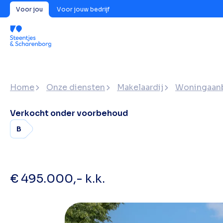
Voor jou
Voor jouw bedrijf
Home
Onze diensten
Makelaardij
Woningaan
Verkocht onder voorbehoud
B
€ 495.000,- k.k.