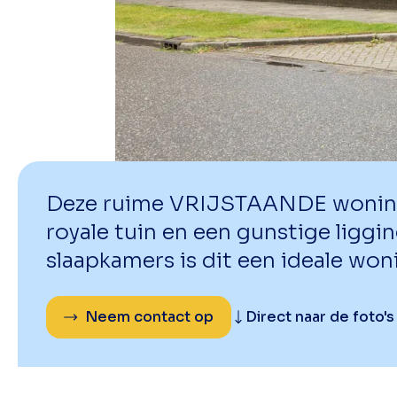
Deze ruime VRIJSTAANDE woning 
royale tuin en een gunstige liggi
slaapkamers is dit een ideale won
Neem contact op
Direct naar de foto's