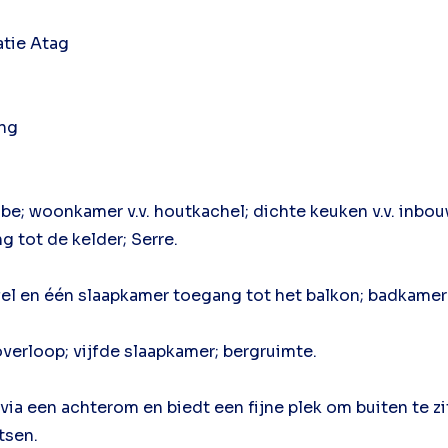
atie Atag
ing
obe; woonkamer v.v. houtkachel; dichte keuken v.v. inbou
g tot de kelder; Serre.
el en één slaapkamer toegang tot het balkon; badkamer v.
overloop; vijfde slaapkamer; bergruimte.
 via een achterom en biedt een fijne plek om buiten te z
tsen.