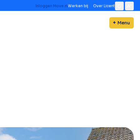
Inloggen Move.nl
Werken bij
Over Licent
Menu