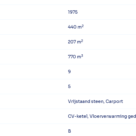
1975
2
440 m
2
207 m
3
770 m
9
5
Vrijstaand steen, Carport
CV-ketel, Vloerverwarming gede
B