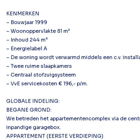
KENMERKEN
– Bouwjaar 1999
– Woonoppervlakte 81 m²
– Inhoud 244 m³
– Energielabel A
– De woning wordt verwarmd middels een c.v. installa
– Twee ruime slaapkamers
– Centraal stofzuigsysteem
– VvE servicekosten € 196,- p/m.
GLOBALE INDELING:
BEGANE GROND:
We betreden het appartementencomplex via de centrale
inpandige garagebox.
APPARTEMENT (EERSTE VERDIEPING)