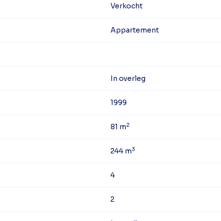
Verkocht
Appartement
In overleg
1999
2
81 m
3
244 m
4
2