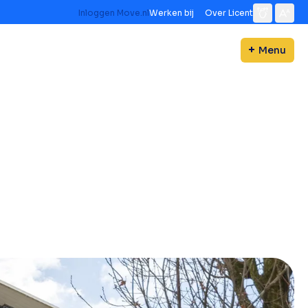
Inloggen Move.nl
Werken bij
Over Licent
Menu