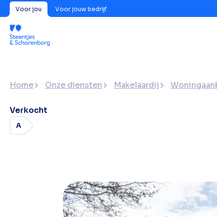
Voor jou
Voor jouw bedrijf
Home
Onze diensten
Makelaardij
Woningaan
Verkocht
A