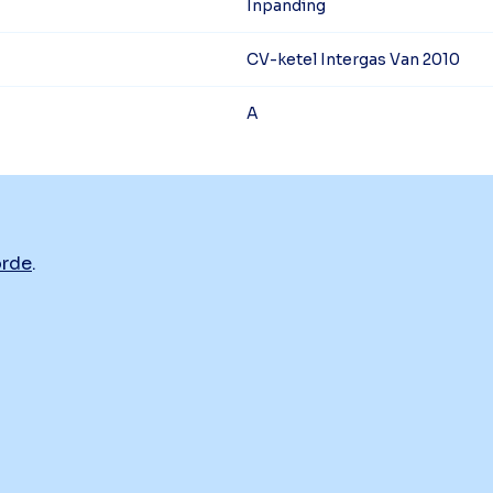
Inpanding
CV-ketel Intergas Van 2010
A
orde
.