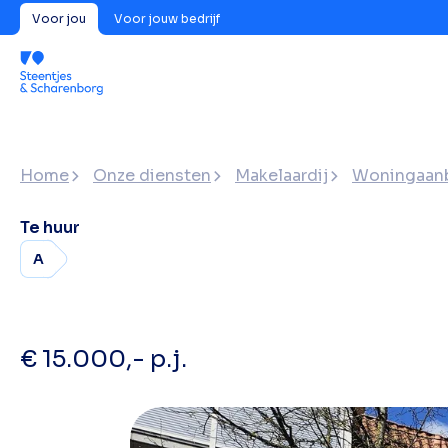
Voor jou
Voor jouw bedrijf
Home
Onze diensten
Makelaardij
Woningaan
Te huur
A
€ 15.000,- p.j.