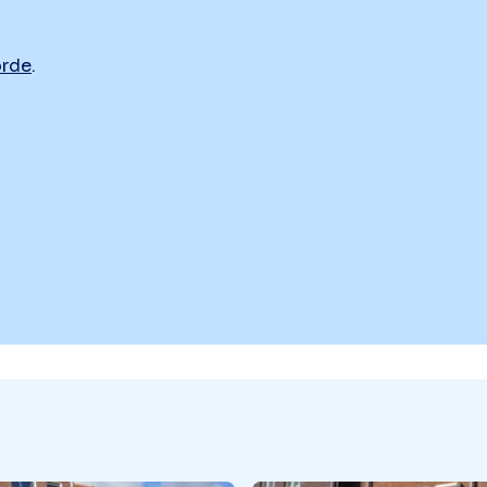
orde
.