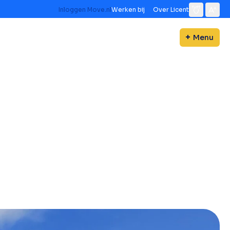
Inloggen Move.nl
Werken bij
Over Licent
Menu