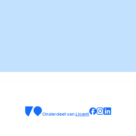
Onderdeel van
Licent